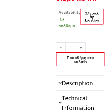
Availability:
📦 Stock
By
Σε
Location
απόθεμα
ΑΠΛΩΣΤΡΑ
ΡΟΥΧΩΝ
-
+
ΠΤΥΣΣΟΜΕΝΗ
ΤΡΙΠΛΗ
Προσθήκη στο
18M
καλάθι
ποσότητα
Description
Technical
Information