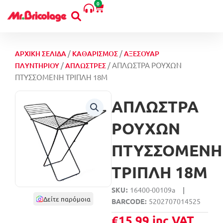
ΤΡΙΠΛΗ
0
Μετάβαση
Cart
18M
στο
ποσότητα
περιεχόμενο
/
/
ΑΡΧΙΚΉ ΣΕΛΊΔΑ
ΚΑΘΑΡΙΣΜΌΣ
ΑΞΕΣΟΥΆΡ
/
/ ΑΠΛΩΣΤΡΑ ΡΟΥΧΩΝ
ΠΛΥΝΤΗΡΊΟΥ
ΑΠΛΏΣΤΡΕΣ
ΠΤΥΣΣΟΜΕΝΗ ΤΡΙΠΛΗ 18M
ΑΠΛΩΣΤΡΑ
ΡΟΥΧΩΝ
ΠΤΥΣΣΟΜΕΝΗ
ΤΡΙΠΛΗ 18M
SKU
16400-00109a
|
Δείτε παρόμοια
BARCODE
5202707014525
€
15,99
inc VAT