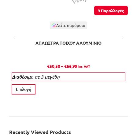
3 Παραλλαγές
Δείτε παρόμοια
ΑΠΛΩΣΤΡΑ ΤΟΙΧΟΥ ΑΛΟΥΜΙΝΙΟ
P
€
50,50
–
€
66,99
inc VAT
r
Διαθέσιμο σε 3 μεγέθη
i
c
Α
Επιλογή
Π
e
υ
r
τ
a
ό
n
τ
g
ο
e
Recently Viewed Products
π
: