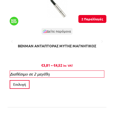
2 Παραλλαγές
Δείτε παρόμοια
BENMAN ΑΝΤΑΠΤΟΡΑΣ ΜΥΤΗΣ ΜΑΓΝΗΤΙΚΟΣ
P
€
3,81
–
€
4,52
inc VAT
r
Διαθέσιμο σε 2 μεγέθη
Δι
i
c
Α
Επιλογή
Ε
e
υ
r
τ
a
ό
n
τ
g