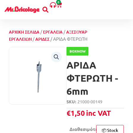
0
Μετάβαση
Cart
στο
περιεχόμενο
/
/
ΑΡΧΙΚΉ ΣΕΛΊΔΑ
ΕΡΓΑΛΕΊΑ
ΑΞΕΣΟΥΆΡ
/
/ ΑΡΙΔΑ ΦΤΕΡΩΤΗ
ΕΡΓΑΛΕΊΩΝ
ΑΡΊΔΕΣ
BOXNOW
ΑΡΙΔΑ
ΦΤΕΡΩΤΗ -
6mm
SKU
21000-00149
€
1,50
inc VAT
Διαθεσιμότητα:
📦 Stock