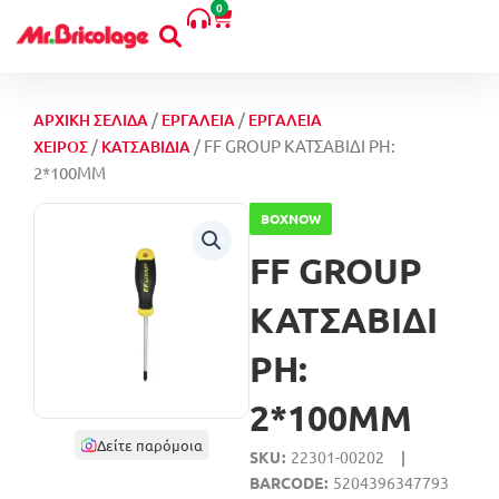
PH:
0
Μετάβαση
Cart
2*100MM
στο
ποσότητα
περιεχόμενο
/
/
ΑΡΧΙΚΉ ΣΕΛΊΔΑ
ΕΡΓΑΛΕΊΑ
ΕΡΓΑΛΕΊΑ
/
/ FF GROUP ΚΑΤΣΑΒΙΔΙ PH:
ΧΕΙΡΌΣ
ΚΑΤΣΑΒΊΔΙΑ
2*100MM
BOXNOW
FF GROUP
ΚΑΤΣΑΒΙΔΙ
PH:
2*100MM
Δείτε παρόμοια
SKU
22301-00202
|
BARCODE
5204396347793