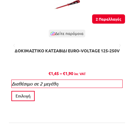
2 Παραλλαγές
Δείτε παρόμοια
ΔΟΚΙΜΑΣΤΙΚΟ ΚΑΤΣΑΒΙΔΙ EURO-VOLTAGE 125-250V
P
€
1,45
–
€
1,90
inc VAT
r
Διαθέσιμο σε 2 μεγέθη
i
c
Α
Επιλογή
Π
e
υ
r
τ
a
ό
n
τ
g
ο