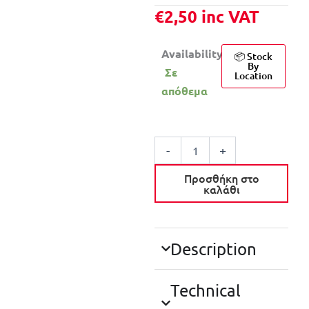
€
2,50
inc VAT
Availability:
📦 Stock
By
Σε
Location
απόθεμα
FF
GROUP
-
+
ΚΑΤΣΑΒΙΔΙ
PH:
Προσθήκη στο
2*100MM
καλάθι
ποσότητα
Description
Technical