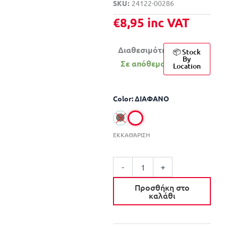
SKU
24122-00286
€
8,95
inc VAT
Διαθεσιμότητα:
📦 Stock
By
Σε απόθεμα
Location
MILWAUKEE
Color: ΔΙΑΦΑΝΟ
ΓΥΑΛΙΑ
ΑΣΦΑΛΕΙΑΣ
PERFORMANCE
ποσότητα
ΕΚΚΑΘΆΡΙΣΗ
-
+
Προσθήκη στο
καλάθι