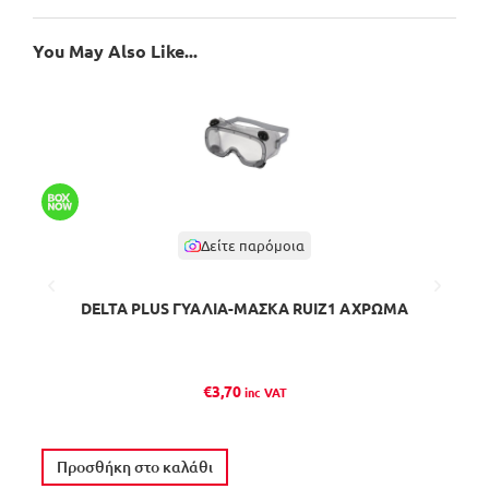
You May Also Like...
Δείτε παρόμοια
DELTA PLUS ΓΥΑΛΙA-ΜΑΣΚΑ RUIZ1 ΑΧΡΩΜΑ
M
€
3,70
inc VAT
Προσθήκη στο καλάθι
Δ