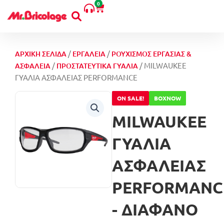
0
Μετάβαση
Cart
στο
περιεχόμενο
/
/
ΑΡΧΙΚΉ ΣΕΛΊΔΑ
ΕΡΓΑΛΕΊΑ
ΡΟΥΧΙΣΜΌΣ ΕΡΓΑΣΊΑΣ &
/
/ MILWAUKEE
ΑΣΦΆΛΕΙΑ
ΠΡΟΣΤΑΤΕΥΤΙΚΆ ΓΥΑΛΙΆ
ΓΥΑΛΙΑ ΑΣΦΑΛΕΙΑΣ PERFORMANCE
ON SALE!
BOXNOW
MILWAUKEE
ΓΥΑΛΙΑ
ΑΣΦΑΛΕΙΑΣ
PERFORMANC
- ΔΙΑΦΑΝΟ