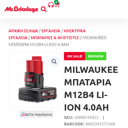
LI-
0
Μετάβαση
Cart
ION
στο
4.0AH
περιεχόμενο
ποσότητα
/
/
ΑΡΧΙΚΉ ΣΕΛΊΔΑ
ΕΡΓΑΛΕΊΑ
ΗΛΕΚΤΡΙΚΆ
/
/ MILWAUKEE
ΕΡΓΑΛΕΊΑ
ΜΠΑΤΑΡΊΕΣ & ΦΟΡΤΙΣΤΈΣ
ΜΠΑΤΑΡΙΑ M12B4 LI-ION 4.0AH
ON SALE!
BOXNOW
MILWAUKEE
ΜΠΑΤΑΡΙΑ
M12B4 LI-
ION 4.0AH
Δείτε παρόμοια
SKU
20000-95022
|
BARCODE
4002395377268