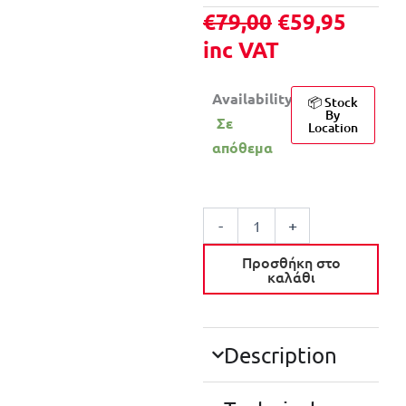
Original
Η
€
79,00
€
59,95
price
τρέχ
inc VAT
was:
τιμή
Availability:
€79,00.
είναι:
📦 Stock
By
Σε
Location
€59,9
απόθεμα
MILWAUKEE
ΜΠΑΤΑΡΙΑ
-
+
M12B4
LI-
Προσθήκη στο
ION
καλάθι
4.0AH
ποσότητα
Description